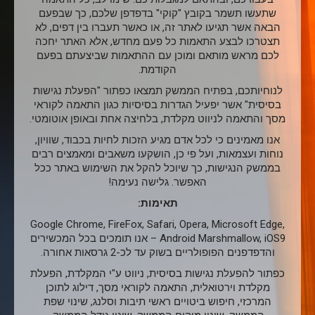
שתעשו תשמר בקובץ "קוקי" בדפדפן שלכם, כך שבפעם
הבאה אשר תגיעו לאתר זה, או כאשר תעברו בין דפים, לא
תצטרכו לבצע התאמות כל פעם מחדש, אלא האתר יחכה
לכם מראש מותאם ומוכן עם ההתאמות שביצעתם בפעם
הקודמת.
לנוחיותכם, בפתיח הממשק תמצאו כפתור "הפעלת נגישות
בסיסית" אשר יפעיל הגדרות בסיסיות כגון התאמה לקוראי
מסך והתאמה לניווט מקלדת, בלחיצה אחת ובאופן אוטומטי.
אנו מאמינים כי לכל אדם מגיע הזכות לחיות בכבוד, שוויון,
נוחות ועצמאות, ועל פי כן, הושקעו משאבים ומאמצים רבים
בממשק הנגישות, כך שיוכל להקל את השימוש באתר ככל
האפשר. גלישה נעימה!
תאימות:
Google Chrome, FireFox, Safari, Opera, Microsoft Edge,
Android Marshmallow, iOS9 – אנו תומכים בכל המכשירים
והדפדפנים הפופולריים בשוק עד לכ-2 גרסאות אחורה.
כפתור להפעלת נגישות בסיסית, ניווט ע"י המקלדת, הפעלת
מקלדת וירטואלית, התאמה לקוראי מסך, דילוג לתוכן
המרכזי, חיפוש ביטויים ראשי תיבות וסלנג, שינוי שפת