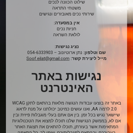
שילוט הכוונה לנכים
משטחי התראה
שירותי נכים מאובזרים ונגישים
אין במסעדה:
חניות נכים
לולאת השראה
נציג נגישות:
שם וטלפון:
נתן ארוטיונוב –
054-6333903
מייל ליצירת קשר:
Soof.eilat@gmail.com
נגישות באתר
האינטרנט
באתר זה בוצעו עבודות הנגשה מלאות בהתאם לתקן WCAG
2.0 לרמה AA, ואנו עושים כמיטב יכולתנו על מנת לדאוג
שיישאר נגיש בכל זמן. בין אם אתם בעלי מוגבלות פיזית ובין
אם לא, בממשק הנגישות שלנו תוכלו למצוא את הטכנולוגיות
המתאימות אשר בעזרתן, תוכלו להתאים את תצוגת האתר
בעבורכם, ובהתאם למגבלותיכם. שימו לב, כל התאמה