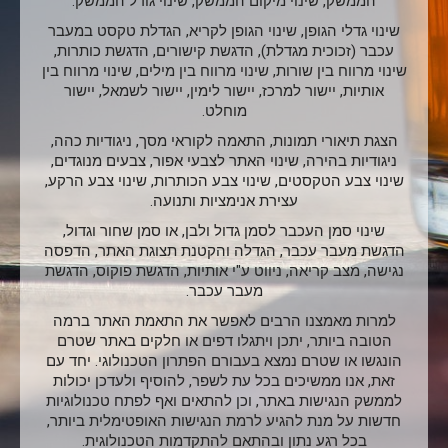
הממשק, שינוי מיקום הממשק, שינוי גודל הממשק.
שינוי גדלי הגופן, שינוי הגופן לקריא, הגדלת טקסט במעבר
עכבר (זכוכית מגדלת), הדגשת קישורים, הדגשת כותרות,
שינוי מרווח בין שורות, שינוי מרווח בין מילים, שינוי מרווח בין
אותיות, יישור למרכז, יישור לימין, יישור לשמאל, יישור
מוחלט.
הצגת תיאורי תמונות, התאמה לקוראי מסך, ניגודיות כהה,
ניגודיות בהירה, שינוי האתר לצבעי אפור, צבעים מנוגדים,
שינוי צבע הטקסטים, שינוי צבע הכותרות, שינוי צבע הרקע,
עצירת אנימציות ותנועה.
שינוי סמן העכבר לסמן גדול ולבן, או סמן שחור וגדול,
הדגשת מעבר עכבר, הגדלה והקטנת תצוגת האתר, הדפסה
נגישה, מצב קריאה, ניווט ע"י אותיות, הדגשת פוקוס, הדגשת
מעבר עכבר.
למרות מאמצנו הרבים לאפשר את התאמת האתר ברמה
הטובה ביותר, יתכן ויתגלו דפים או חלקים באתר שטרם
הונגשו או שטרם נמצא בעבורם הפתרון הטכנולוגי. יחד עם
זאת, אנו ממשיכים בכל עת לשפר, להוסיף ולעדכן יכולות
לממשק הנגישות באתר, וכן להתאים ואף לפתח טכנולוגיות
חדשות על מנת להגיע לרמת הנגישות האופטימלית ביותר,
בכל רגע נתון ובהתאם להתקדמות הטכנולוגית.