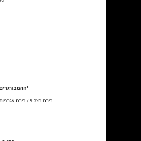
*ההמבורגרים ב
ריבת בצל 9 / ריבת עגבניות 8 / גווקאמולי 9 / גבינת גאודה 9 / גבינת צ‘דר 10 / דנה בלו 14 / חזה אווז 20 / כבד אווז (60 גרם) 52