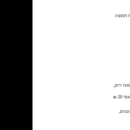
ת חמוצה
וח ירוק,
טנים,