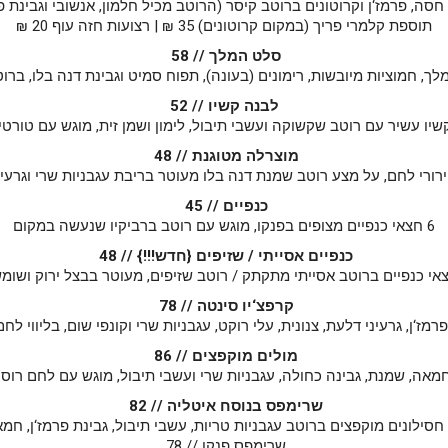
חסה, פרמז‘ן וקרוטונים ברוטב קיסר (הרוטב מכיל חלמון, אנשובי וגבינת פר
תוספת קלמרי פריך (במקום קרוטונים) 35 ₪ | רצועות חזה עוף 20 ₪
סלט המלך // 58
לך, חמוציות מיובשות, רימונים (בעונה), תפוח סמיט וגבינת דנה בלו, ברוט
לבנה קשיו // 52
יו עשיר עם רוטב שקשוקה ועשבי תיבול, לימון ושמן זית, מוגש עם טורט
מוצרלה מטוגנת // 48
ירורי לחם, על מצע רוטב שמנת דנה בלו מעוטר בריבת עגבניות שרי וגרעי
כנפיים // 45
6 חצאי כנפיים מצופים בפנקו, מוגש עם רוטב ברביקיו שנעשה במקום
כנפיים אסייתי / שזיפים {חדש!!!} // 48
קרפצ‘יו סינטה // 78
מז‘ן, גרעיני דלעת, צנונית, עלי רוקט, עגבניות שרי וקונפי שום, בליווי לח
מולים מוקפצים // 86
 חמאה, שמנת, גבינה כחולה, עגבניות שרי ועשבי תיבול, מוגש עם לחם רוס
שרימפס בנוסח איטליה // 82
שרימפס פנקו // 78