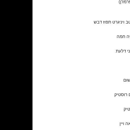
מז‘ן)
ב ויניגרט תפוז דבש
יה חמה
ני דלעת
ם רוסטיק
טיק