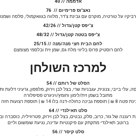
אדממה //
40
נאצ'וס פרימיום // 76
רביקיו על טורטיה, מוקרם עם גבינת צ‘דר, מלווה בגוואקמולי, סלסה ושמנ
צ'יפס קטן/גדול // 42/26
צ'יפס בטטה קטן/גדול // 48/32
לחם הבית חצי מנה/מנה // 25/15
לחם רוסטיק פרוס בליווי מלח גס, שמן זית ובלסמי מצומצם
למרכז השולחן
הסלט של רותם // 54
, עלי בייבי, צנונית, עגבניות שרי, בצל לבן וירוק, מלפפון, גרעיני דלעת ותפ
מתובל בשמן זית/לימון וחומץ/ויניגרט פסיפלורה
דנה בלו 14 ₪ | תוספת רצועות חזה עוף 20 ₪
סלט תאילנדי // 64
 רעננה של גזר, כרוב, סלק, נבטים, בצל לבן וירוק, פטרוזיליה, כוסברה ובו
ברוטב תאילנדי מתקתק עם פיקנטיות עדינה, נגיעת שומשום וליים
סלט קיסר // 56