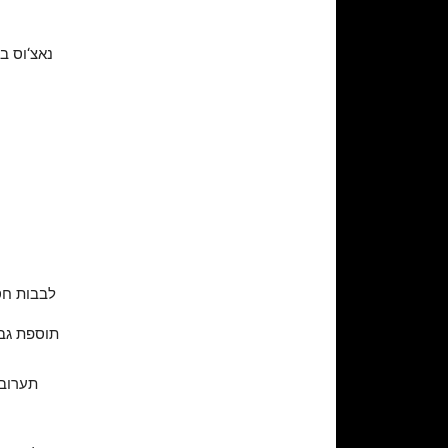
נאצ‘וס ב
לבבות חסה
תוספת גבינת פטה 8 ₪ | תוספת גבינה כחולה-
תערובת