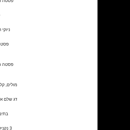
פסטה רב
פ
ניוקי 
פסטה 
פסטה רי
מולים, קל
דג שלם אפ
בתיבו
3 נקניקיות בקר ביתיות 100 גרם כל אחת על מצע פירה, בליווי רוטב ברביקיו וריבת בצל