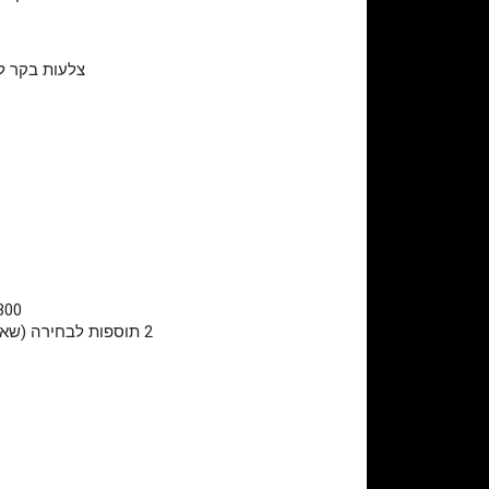
צלעות בקר לל
300 גרם אנטריקוט, 270 גרם פילה בקר, 350 גרם פרגית, 2 נקניקיות
2 תוספות לבחירה (שאלו את המלצר): תוספת כבד אווז (60 גרם) 52 ₪ | תוספת נקניקיה 25 ₪ * ניתן להחליף לנקניקיית