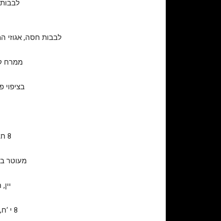
לבבות 
לבבות חסה, אגוזי המ
ממרח קש
בציפוי פ
8 חצאי כנפיים ברוטב אסייתי מתקתק / רוטב שזיפים, מעוטר בבצל ירוק ושומשום
מעוטר בפר
יין,
8 י ‘ח, חסילונים מוקפצים ברוטב עגבניות טריות, עשבי תיבול, גבינת פרמז‘ן, חמאה ויין