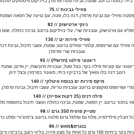
יולי בטטה ברוטב שמנת, גבינת פטה ופרמז'ן, בזיליקום פיסטוקים וסלמון
פוזילי גבינות // 75
סטה פוזילי עם גבינת פרמז‘ן, דנה בלו, פטה, עם נגיעה של חמאה ושמנת
ניוקי ארטישוק // 82
תפו“א עם ארטישוק, עגבניות שרי, עלי בזיליקום ברוטב גבינה כחולה, שום ו
פוזילי פירות ים // 130
פוזילי עם שרימפס, קלמרי ומולים ברוטב שמנת, עשבי תיבול, גבינת דנה 
עגבניות שרי ופרמז‘ן
ריגטוני פילטו {חדש!!!} // 95
גטוני עם קוביות פילה בקר, בצל סגול, עגבניות מיובשות, יין אדום, שמנת 
רוטב דנה בלו וטאץ‘ של ברביקיו ביתי, מעוטר בפרמז'ן ובצל ירוק
מיקס פירות ים בנוסח איטלקי // 140
מרי ושרימפס מוקפצים ברוטב עגבניות טריות, עשבי תיבול, גבינת פרמז‘ן, ח
פילה דניס (25 דקות אפייה) // 140
וי בתנור ברוטב יין חמאה, שמנת, גבינה כחולה ועשבי תיבול בתוספת סל
סטייק פרגית 350 גרם // 98
ל תבלין פילדלפיה, מלח גס ופלפל גרוס מלווה ברוטב צ'ימיצ'ורי וסלט כר
בנגרס&מאש // 86