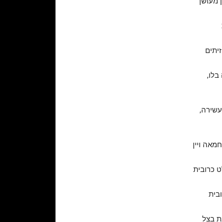
 מעושן
זיתים
בלו,
עשירה,
מאה ויין
ט כרובית
ובית