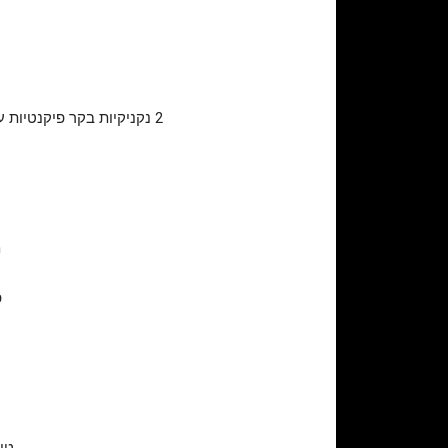
2 נקניקיות בקר פיקנטיות עם גבינת צד'ר, על מצע רוטב דיז'ון, מעוטר עם ריבת בצל, קונפי שום, עלי בייבי וחומץ בלסמי מצומצם
מ
פ
טורטי